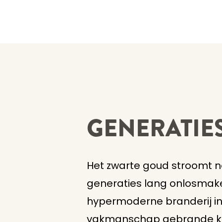
GENERATIES
Het zwarte goud stroomt no
generaties lang onlosmake
hypermoderne branderij in
vakmanschap gebrande koff