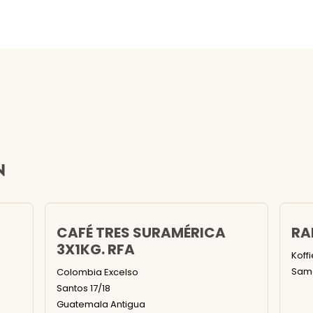
N
CAFÉ TRES SURAMÉRICA
RA
3X1KG. RFA
Koff
Same
Colombia Excelso
Santos 17/18
Guatemala Antigua