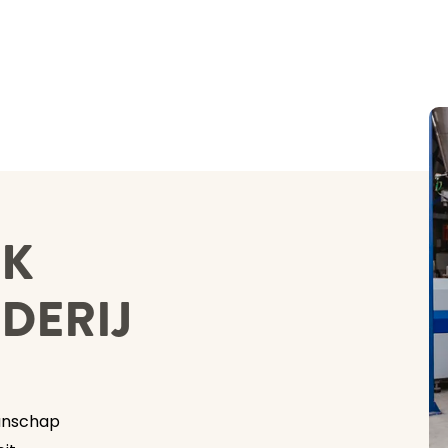
NK
DERIJ
anschap