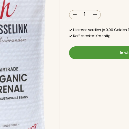
Fairtrade
Organic
Arenal
aantal
Hiermee verdien je
0,00
Golden 
Koffiesterkte: Krachtig
In w