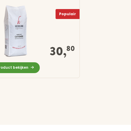
Populair
30,
80
roduct bekijken