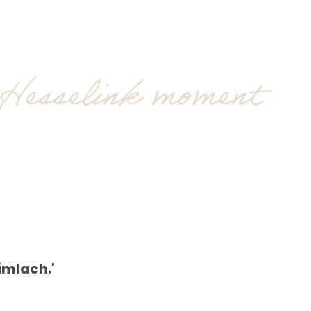
 Hesselink moment
imlach.'