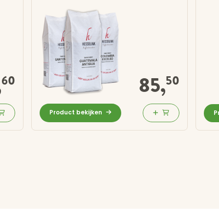
,
85,
60
50
Product bekijken
P