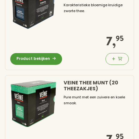
Karakteristieke bloemige kruidige
zwarte thee.
7,
95
Koffie bestellen
Proeven
Product bekijken
Over onze koffie
VEINE THEE MUNT (20
Verwante producten
THEEZAKJES)
Pure munt met een zuivere en koele
Over Hesselink
smaak.
Golden beans
Klantenservice
95