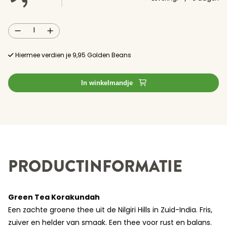
Veine
Leaf
Selection
Bio
Hiermee verdien je
9,95
Golden Beans
Green
Tea
Korakundah
150gr.
In winkelmandje
aantal
PRODUCTINFORMATIE
Green Tea Korakundah
Een zachte groene thee uit de Nilgiri Hills in Zuid-India. Fris,
zuiver en helder van smaak. Een thee voor rust en balans.