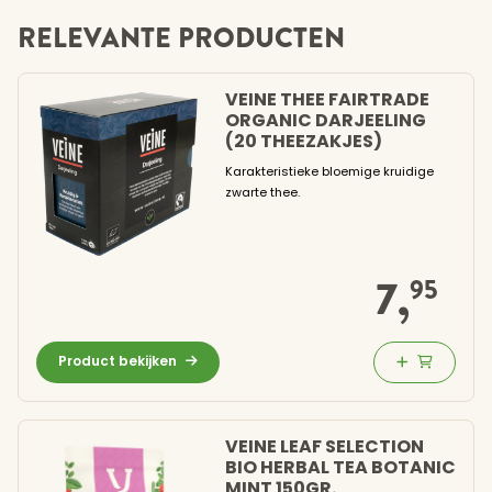
RELEVANTE PRODUCTEN
VEINE THEE FAIRTRADE
ORGANIC DARJEELING
(20 THEEZAKJES)
Karakteristieke bloemige kruidige
zwarte thee.
Koffie bestellen
7,
95
Proeven
Over onze koffie
Product bekijken
Verwante producten
VEINE LEAF SELECTION
Over Hesselink
BIO HERBAL TEA BOTANIC
MINT 150GR.