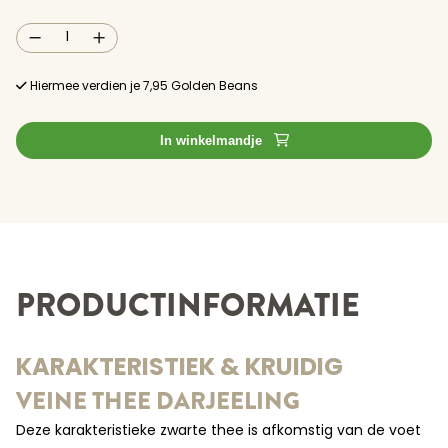
Veine
Thee
Fairtrade
Organic
Hiermee verdien je
7,95
Golden Beans
Darjeeling
(20
theezakjes)
aantal
In winkelmandje
PRODUCTINFORMATIE
KARAKTERISTIEK & KRUIDIG
VEINE THEE DARJEELING
Deze karakteristieke zwarte thee is afkomstig van de voet