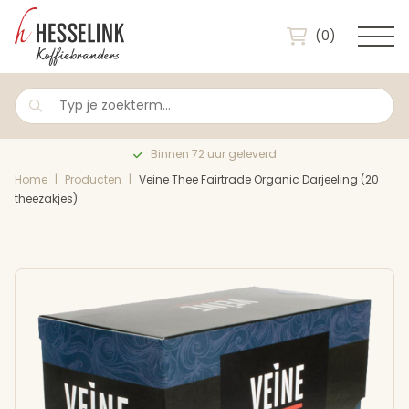
(0)
Binnen 72 uur geleverd
Home
|
Producten
|
Veine Thee Fairtrade Organic Darjeeling (20
theezakjes)